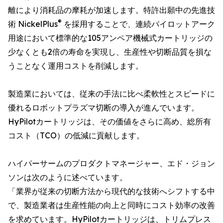
離により消耗品の摩耗が加速します。特許出願中の先進技
®
術 NickelPlus
を採用することで、連続パイロットアーク
用途において標準的な105アンペア機械式カートリッジの
少なくとも2倍の寿命を実現し、生産性や切断品質を損な
うことなく運用コストを削減します。
製造業においては、従来の手法に比べ柔軟性とスピードに
優れるロボットプラズマ切断の導入が進んでいます。
HyPilotカートリッジは、その価値をさらに高め、総所有
コスト（TCO）の低減に貢献します。
ハイパーサームのプロダクトマネージャー、エド・ジョン
ソンは次のように述べています。
「業界が従来の切断方法から現代的な技術へシフトする中
で、製造業者は生産性能の向上と同時にコスト効率の改善
を求めています。HyPilotカートリッジは、トリムプレス