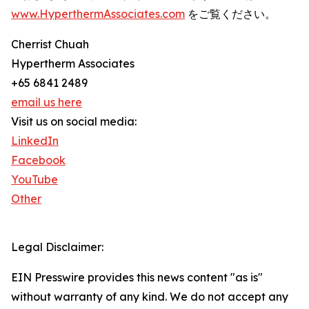
www.HyperthermAssociates.com
をご覧ください。
Cherrist Chuah
Hypertherm Associates
+65 6841 2489
email us here
Visit us on social media:
LinkedIn
Facebook
YouTube
Other
Legal Disclaimer:
EIN Presswire provides this news content "as is"
without warranty of any kind. We do not accept any