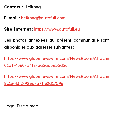
Contact :
Heikong
E-mail :
heikong@autofull.com
Site Internet
:
https://www.autofull.eu
Les photos annexées au présent communiqué sont
disponibles aux adresses suivantes :
https://www.globenewswire.com/NewsRoom/Attachme
01d1-4560-a4f8-ba5ad5e55d56
https://www.globenewswire.com/NewsRoom/Attachm
8c13-43f2-92ea-a71f32d17596
Legal Disclaimer: