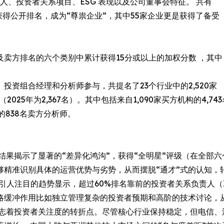
责人、投资者关系项目、ESG 表现以及公司董事会特征。 共有
类别中获得公开排名，成为“尊祟企业”，其中55家企业更是获得了备受
及卖方排名的六个类别中累计获得15分或以上的加权分数 ，其中
者、投资组合经理和分析师参与，共提名了23个行业中的2,520家
个人（2025年为2,367名）。其中包括来自1,090家买方机构的
的838名卖方分析师。
年的结果揭示了显著的“差异化鸿沟”，获得“全明星”评级（在全
够精准识别具体的运营优势与劣势，从而摆脱“通才”式的认知，
一个引人注目的趋势显示，超过60%排名靠前的投资者关系负责人（
略缓冲作用比如独立管理复杂的投资者预期和高阶的技术讨论，
调查标志着投资者关注度的转折点。尽管核心行业保持稳定，但电信