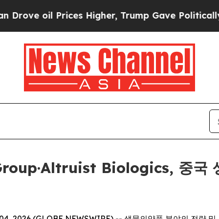
oil Prices Higher, Trump Gave Politically Conne
g Group·Altruist Biologic
 2026 (GLOBE NEWSWIRE) -- 생물의약품 분야의 전략 및 운영