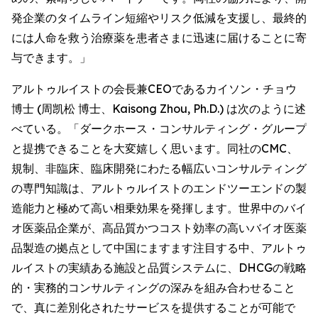
発企業のタイムライン短縮やリスク低減を支援し、最終的
には人命を救う治療薬を患者さまに迅速に届けることに寄
与できます。」
アルトゥルイストの会長兼CEOであるカイソン・チョウ
博士 (周凯松 博士、Kaisong Zhou, Ph.D.) は次のように述
べている。「ダークホース・コンサルティング・グループ
と提携できることを大変嬉しく思います。同社のCMC、
規制、非臨床、臨床開発にわたる幅広いコンサルティング
の専門知識は、アルトゥルイストのエンドツーエンドの製
造能力と極めて高い相乗効果を発揮します。世界中のバイ
オ医薬品企業が、高品質かつコスト効率の高いバイオ医薬
品製造の拠点として中国にますます注目する中、アルトゥ
ルイストの実績ある施設と品質システムに、DHCGの戦略
的・実務的コンサルティングの深みを組み合わせること
で、真に差別化されたサービスを提供することが可能で