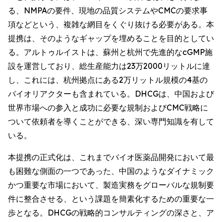
る、NMPAの要件、現地の品質システムやCMCの要求事
項などという、複雑な網目をくぐり抜ける必要がある。本
提携は、そのようなギャップを埋めることを目的としてい
る。アルトゥルイストは、蘇州と杭州で先進的なcGMP施
設を運営しており、総生産能力は23万2000リットルに達
し、これには、杭州拠点にある2万リットル規模の4基の
バイオリアクターも含まれている。DHCGは、中国および
世界市場への参入と成功に必要な規制およびCMC戦略に
ついて依頼者を導くことができる、深い専門知識を有して
いる。
本提携の正式化は、これまでバイオ医薬品開発において最
も困難な側面の一つであった、中国のようなダイナミック
かつ重要な市場において、製造実務をグローバルな規制要
件に整合させる、という課題を簡素化するための重要な一
歩となる。DHCGの戦略的コンサルティングの深さと、ア