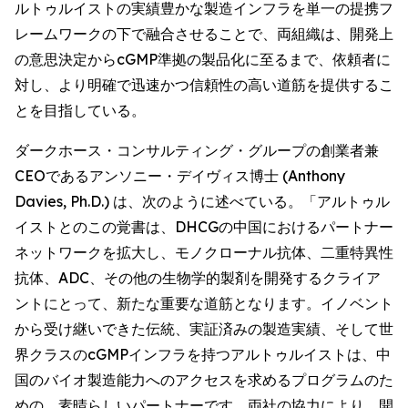
ルトゥルイストの実績豊かな製造インフラを単一の提携フ
レームワークの下で融合させることで、両組織は、開発上
の意思決定からcGMP準拠の製品化に至るまで、依頼者に
対し、より明確で迅速かつ信頼性の高い道筋を提供するこ
とを目指している。
ダークホース・コンサルティング・グループの創業者兼
CEOであるアンソニー・デイヴィス博士 (Anthony
Davies, Ph.D.) は、次のように述べている。「アルトゥル
イストとのこの覚書は、DHCGの中国におけるパートナー
ネットワークを拡大し、モノクローナル抗体、二重特異性
抗体、ADC、その他の生物学的製剤を開発するクライア
ントにとって、新たな重要な道筋となります。イノベント
から受け継いできた伝統、実証済みの製造実績、そして世
界クラスのcGMPインフラを持つアルトゥルイストは、中
国のバイオ製造能力へのアクセスを求めるプログラムのた
めの、素晴らしいパートナーです。両社の協力により、開