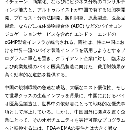
イチェーン、商業化、ならびにビジネス分析のコンサルテ
ィング能力と、アルトゥルイストが中国で有する細胞株開
発、プロセス・分析法開発、製剤開発、原薬製造、医薬品
製造、ならびに抗体薬物複合体 (ADC) などのバイオコン
ジュゲーションサービスを含めたエンドツーエンドの
cGMP製造インフラが統合される。両社は、特に中国にお
ける世界一流のバイオ製造インフラを活用しようとするプ
ログラムに重点を置き、クライアント企業に対し、臨床お
よび商業規模のバイオ医薬品製造に向けた、費用対効果が
高く効率的な道筋を提供する。
中国の規制環境の急速な成熟、大幅なコスト優位性、そし
て世界クラスの生産インフラを背景に、中国におけるバイ
オ医薬品製造は、世界中の依頼者にとって戦略的な優先事
項として浮上している。しかし、中国国外に拠点を置く企
業にとって、そのオポチュニティを実行可能なプログラム
へと転換するには、FDAやEMAの要件とは大きく異な