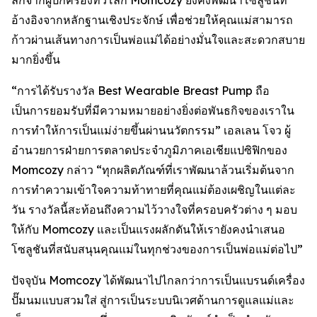
ลึกจากผู้ปกครองทั่วโลก Momcozy ยังคงพัฒนาโซลูชันที่
อ้างอิงจากหลักฐานเชิงประจักษ์ เพื่อช่วยให้คุณแม่สามารถ
ก้าวผ่านเส้นทางการเป็นพ่อแม่ได้อย่างมั่นใจและสะดวกสบาย
มากยิ่งขึ้น
“การได้รับรางวัล Best Wearable Breast Pump ถือ
เป็นการยอมรับที่มีความหมายอย่างยิ่งต่อพันธกิจของเราใน
การทำให้การเป็นแม่ง่ายขึ้นผ่านนวัตกรรม” เอลเลน โจว ผู้
อำนวยการฝ่ายการตลาดประจำภูมิภาคเอเชียแปซิฟิกของ
Momcozy กล่าว “ทุกผลิตภัณฑ์ที่เราพัฒนาล้วนเริ่มต้นจาก
การทำความเข้าใจความท้าทายที่คุณแม่ต้องเผชิญในแต่ละ
วัน รางวัลนี้สะท้อนถึงความไว้วางใจที่ครอบครัวต่าง ๆ มอบ
ให้กับ Momcozy และเป็นแรงผลักดันให้เรายังคงนำเสนอ
โซลูชันที่สนับสนุนคุณแม่ในทุกช่วงของการเป็นพ่อแม่ต่อไป”
ปัจจุบัน Momcozy ได้พัฒนาไปไกลกว่าการเป็นแบรนด์เครื่อง
ปั๊มนมแบบสวมใส่ สู่การเป็นระบบนิเวศด้านการดูแลแม่และ