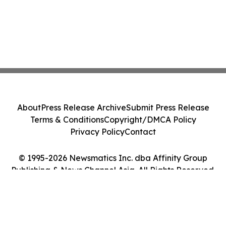
About
Press Release Archive
Submit Press Release
Terms & Conditions
Copyright/DMCA Policy
Privacy Policy
Contact
© 1995-2026 Newsmatics Inc. dba Affinity Group
Publishing & News Channel Asia. All Rights Reserved.
Cookie Settings / Your Privacy Choices