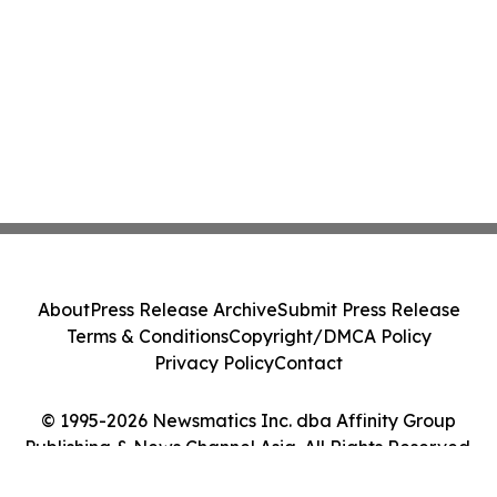
About
Press Release Archive
Submit Press Release
Terms & Conditions
Copyright/DMCA Policy
Privacy Policy
Contact
© 1995-2026 Newsmatics Inc. dba Affinity Group
Publishing & News Channel Asia. All Rights Reserved.
Cookie Settings / Your Privacy Choices