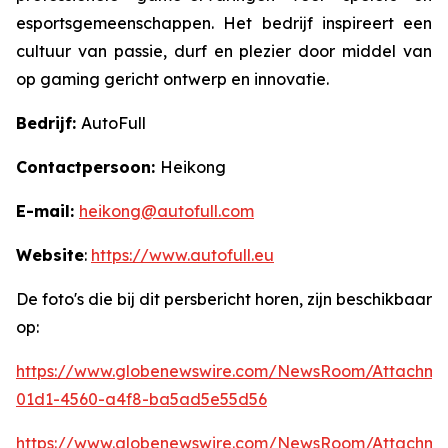
esportsgemeenschappen. Het bedrijf inspireert een
cultuur van passie, durf en plezier door middel van
op gaming gericht ontwerp en innovatie.
Bedrijf:
AutoFull
Contactpersoon:
Heikong
E-mail:
heikong@autofull.com
Website
:
https://www.autofull.eu
De foto's die bij dit persbericht horen, zijn beschikbaar
op:
https://www.globenewswire.com/NewsRoom/Attachme
01d1-4560-a4f8-ba5ad5e55d56
https://www.globenewswire.com/NewsRoom/Attachm