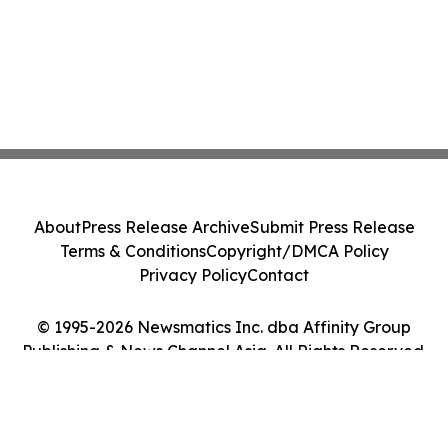
About
Press Release Archive
Submit Press Release
Terms & Conditions
Copyright/DMCA Policy
Privacy Policy
Contact
© 1995-2026 Newsmatics Inc. dba Affinity Group
Publishing & News Channel Asia. All Rights Reserved.
Cookie Settings / Your Privacy Choices