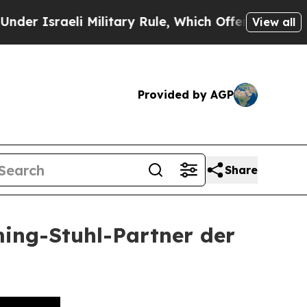
eli Military Rule, Which Offers Them few, if any,
View all
Provided by AGP
Share
aming-Stuhl-Partner der