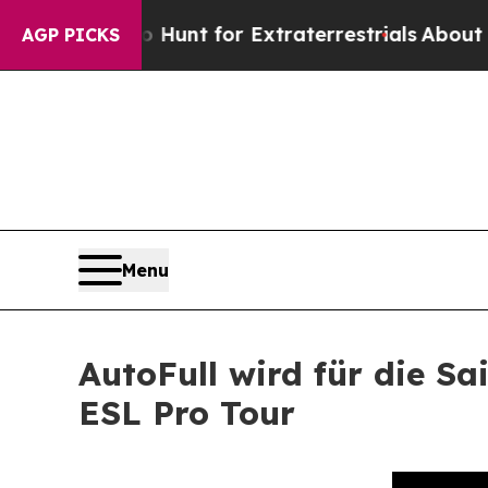
rm to Hunt for Extraterrestrials
About Three Mill
AGP PICKS
Menu
AutoFull wird für die Sa
ESL Pro Tour