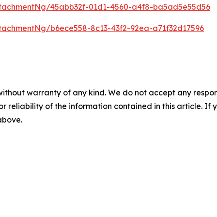
ttachmentNg/45abb32f-01d1-4560-a4f8-ba5ad5e55d56
tachmentNg/b6ece558-8c13-43f2-92ea-a71f32d17596
without warranty of any kind. We do not accept any responsib
r reliability of the information contained in this article. I
 above.