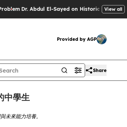
m
Dr. Abdul El-Sayed on Historic Michigan Win: “Pe
View all
Provided by AGP
Share
的中學生
用與未來能力培養。