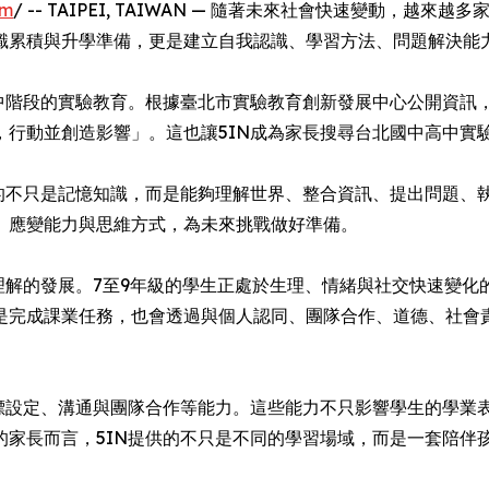
om
/ -- TAIPEI, TAIWAN — 隨著未來社會快速變動，越
識累積與升學準備，更是建立自我認識、學習方法、問題解決能
中階段的實驗教育。根據臺北市實驗教育創新發展中心公開資訊，
，行動並創造影響」。這也讓5IN成為家長搜尋台北國中高中實
的不只是記憶知識，而是能夠理解世界、整合資訊、提出問題、執
、應變能力與思維方式，為未來挑戰做好準備。
理解的發展。7至9年級的學生正處於生理、情緒與社交快速變化
是完成課業任務，也會透過與個人認同、團隊合作、道德、社會
目標設定、溝通與團隊合作等能力。這些能力不只影響學生的學業
的家長而言，5IN提供的不只是不同的學習場域，而是一套陪伴