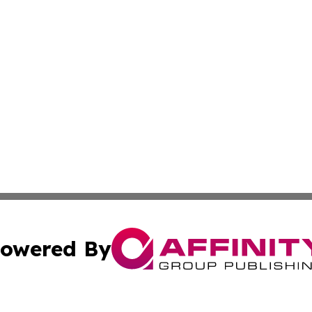
owered By
ubmit Press Release
Terms & Conditions
Copyright/DMCA