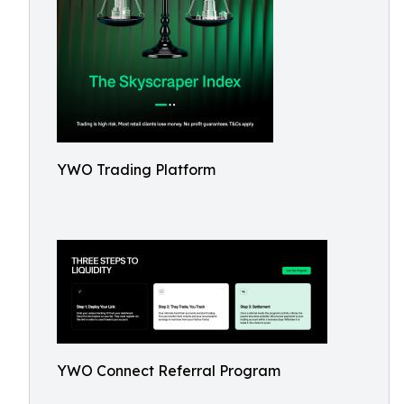
YWO Trading Platform
YWO Connect Referral Program