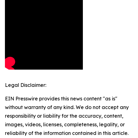
Legal Disclaimer:
EIN Presswire provides this news content "as is"
without warranty of any kind. We do not accept any
responsibility or liability for the accuracy, content,
images, videos, licenses, completeness, legality, or
reliability of the information contained in this article.