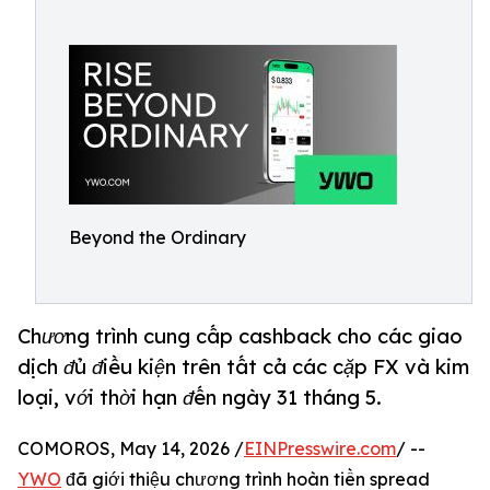
Beyond the Ordinary
Chương trình cung cấp cashback cho các giao
dịch đủ điều kiện trên tất cả các cặp FX và kim
loại, với thời hạn đến ngày 31 tháng 5.
COMOROS, May 14, 2026 /
EINPresswire.com
/ --
YWO
đã giới thiệu chương trình hoàn tiền spread