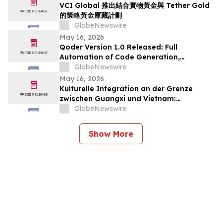
VCI Global 推出結合實物黃金與 Tether Gold
的策略黃金庫藏計劃
GlobeNewswire
May 16, 2026
Qoder Version 1.0 Released: Full
Automation of Code Generation,
Verification & Delivery
GlobeNewswire
May 16, 2026
Kulturelle Integration an der Grenze
zwischen Guangxi und Vietnam:
Veranstaltungen in Baise schlagen eine
GlobeNewswire
Brücke für die nachbarschaftlichen
Beziehungen zwischen China und Vietnam
Show More