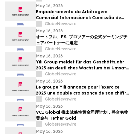
candidatures international pour son
May 16, 2026
panel d’arbitres
Empoderamento da Arbitragem
Comercial Internacional: Comissão de
Arbitragem de Guangzhou Abre
GlobeNewswire
Inscrições Globais para Painel de
May 16, 2026
Árbitros
オートフル、ESLプロツアーの公式ゲーミングチ
ェアパートナーに選定
GlobeNewswire
May 16, 2026
Yili Group meldet für das Geschäftsjahr
2025 ein deutliches Wachstum bei Umsatz
und Gewinn; seit dem Börsengang vor 30
GlobeNewswire
Jahren ist der Umsatz um das 500-Fache
May 16, 2026
gestiegen
Le groupe Yili annonce pour l’exercice
2025 une double croissance de son chiffre
d’affaires et de ses bénéfices, marquant
GlobeNewswire
ainsi une multiplication par 500 de son
May 16, 2026
chiffre d’affaires en 30 ans depuis son
VCI Global 推出战略性黄金司库计划，整合实物
introduction en bourse
黄金与 Tether Gold
GlobeNewswire
May 16, 2026