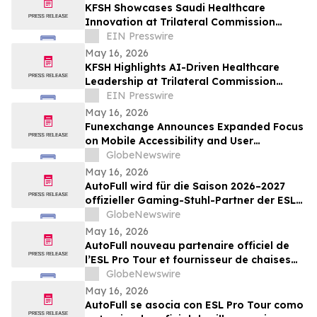
KFSH Showcases Saudi Healthcare
Innovation at Trilateral Commission
Tokyo Plenary Meeting 2026
EIN Presswire
May 16, 2026
KFSH Highlights AI-Driven Healthcare
Leadership at Trilateral Commission
Tokyo Plenary Meeting 2026
EIN Presswire
May 16, 2026
Funexchange Announces Expanded Focus
on Mobile Accessibility and User
Experience for Indian Users
GlobeNewswire
May 16, 2026
AutoFull wird für die Saison 2026–2027
offizieller Gaming-Stuhl-Partner der ESL
Pro Tour
GlobeNewswire
May 16, 2026
AutoFull nouveau partenaire officiel de
l’ESL Pro Tour et fournisseur de chaises
gaming référencé pour 2026-2027
GlobeNewswire
May 16, 2026
AutoFull se asocia con ESL Pro Tour como