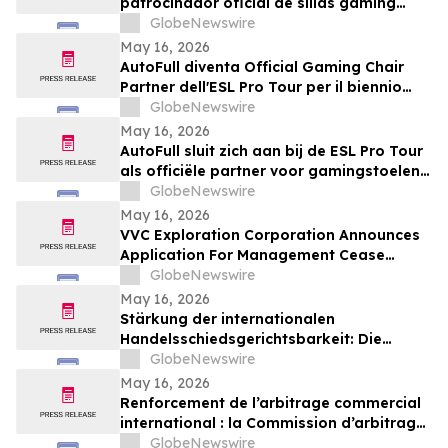
patrocinador oficial de sillas gaming
para la temporada 2026-2027
GlobeNewswire
May 16, 2026
AutoFull diventa Official Gaming Chair
Partner dell'ESL Pro Tour per il biennio
2026-2027
GlobeNewswire
May 16, 2026
AutoFull sluit zich aan bij de ESL Pro Tour
als officiële partner voor gamingstoelen
in 2026–2027
GlobeNewswire
May 16, 2026
VVC Exploration Corporation Announces
Application For Management Cease
Trade Order And Provides Financing
GlobeNewswire
Update
May 16, 2026
Stärkung der internationalen
Handelsschiedsgerichtsbarkeit: Die
Schiedsgerichtskommission von
GlobeNewswire
Guangzhou ruft weltweit zur Bewerbung
May 16, 2026
für ihr Schiedsrichtergremium auf
Renforcement de l’arbitrage commercial
international : la Commission d’arbitrage
de Guangzhou lance un appel à
GlobeNewswire